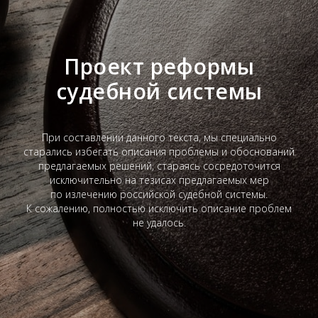
Проект реформы
судебной системы
При составлении данного текста, мы специально
старались избегать описания проблемы и обоснований
предлагаемых решений, стараясь сосредоточится
исключительно на тезисах предлагаемых мер
по излечению российской судебной системы.
К сожалению, полностью исключить описание проблем
не удалось.