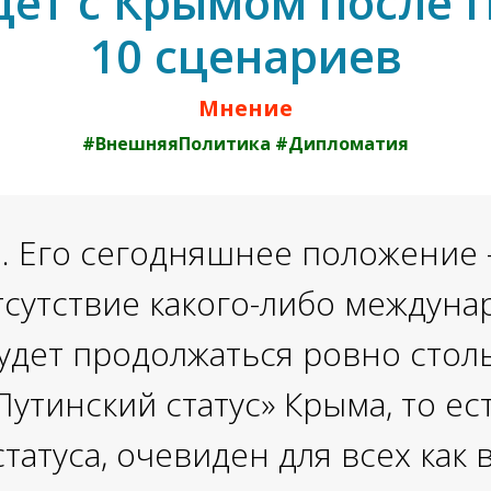
дет с Крымом после 
10 сценариев
Мнение
#ВнешняяПолитика #Дипломатия
 Его сегодняшнее положение 
тсутствие какого-либо междуна
дет продолжаться ровно столь
«Путинский статус» Крыма, то е
татуса, очевиден для всех как в 